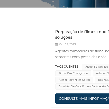
Preparação de filmes modi
soluções
Oct 09, 2025
Agentes formadores de filme sã
sementes com pesticidas e são i
de sementes. A inclusão de agen
TAGS QUENTES :
Álcool Polivinílico
revestimentos de sementes form
Filme PVA Changchun
Adesivo De
distinguindo-os de outras formul
emulsões. A principal função d
Álcool Polivinílico Selvol
Resina D
sementes é aderir o ingrediente
Emulsão De Copolímero De Acetato De 
película uniforme e lisa. Os age
água para resistir a condições
CONSULTE MAIS INFORMAÇ
passar um pouco de água para 