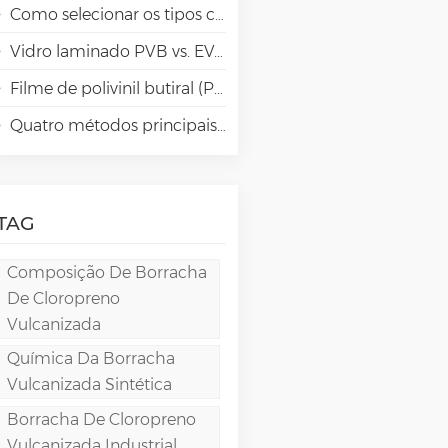
Como selecionar os tipos certos de álcool polivinílico (PVA) para aplicações em papéis especiais?
Vidro laminado PVB vs. EVA vs. SGP vs. TPU: Comparação e guia para arquitetura moderna
Filme de polivinil butiral (PVB): química, processamento e aplicações de alto desempenho
Quatro métodos principais para fabricação de filmes de PVA
TAG
Composição De Borracha
De Cloropreno
Vulcanizada
Química Da Borracha
Vulcanizada Sintética
Borracha De Cloropreno
Vulcanizada Industrial