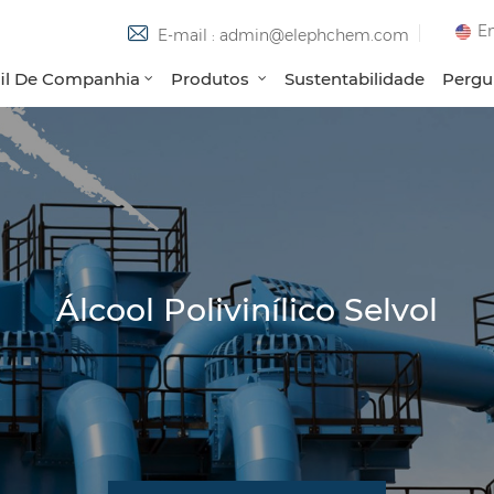
En
E-mail : admin@elephchem.com
fil De Companhia
Produtos
Sustentabilidade
Pergu
Álcool Polivinílico Selvol