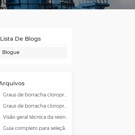
Lista De Blogs
Blogue
Arquivos
Graus de borracha cloropreno Skyprene para aplicações adesivas
Graus de borracha cloropreno Skyprene para aplicações industriais
Visão geral técnica da resina de alta barreira EVAL EVOH em aplicações de embalagem.
Guia completo para seleção de emulsões VAE