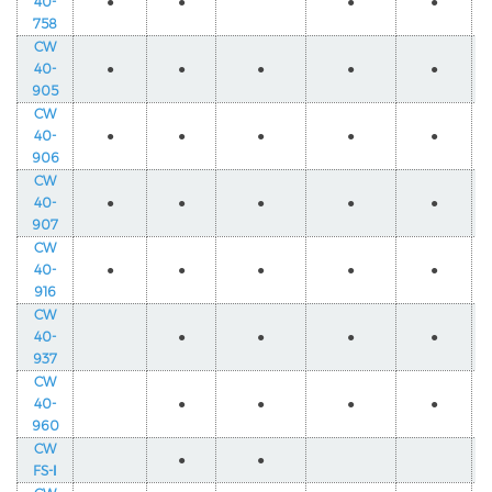
40-
●
●
●
●
758
CW
40-
●
●
●
●
●
905
CW
40-
●
●
●
●
●
906
CW
40-
●
●
●
●
●
907
CW
40-
●
●
●
●
●
916
CW
40-
●
●
●
●
937
CW
40-
●
●
●
●
960
CW
●
●
FS-Ⅰ