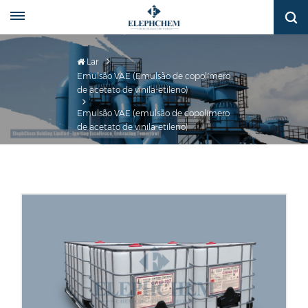
Lar
Emulsão VAE (Emulsão de copolímero
de acetato de vinila-etileno)
Emulsão VAE (emulsão de copolímero
de acetato de vinila-etileno)