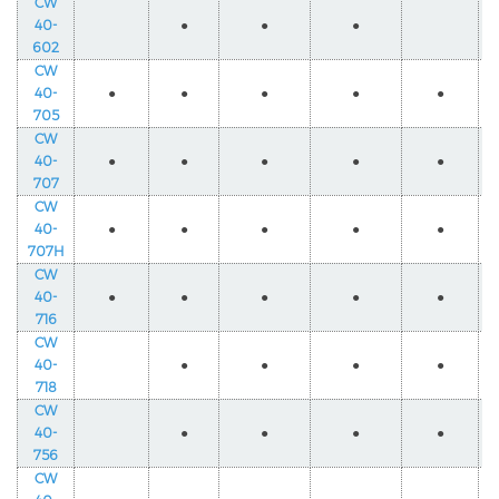
CW
40-
●
●
●
602
CW
40-
●
●
●
●
●
705
CW
40-
●
●
●
●
●
707
CW
40-
●
●
●
●
●
707H
CW
40-
●
●
●
●
●
716
CW
40-
●
●
●
●
718
CW
40-
●
●
●
●
756
CW