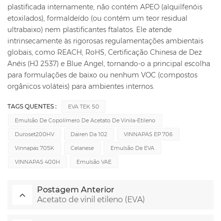
plastificada internamente, não contém APEO (alquilfenóis
etoxilados), formaldeído (ou contém um teor residual
ultrabaixo) nem plastificantes ftalatos.
Ele atende
intrinsecamente às rigorosas regulamentações ambientais
globais, como REACH, RoHS, Certificação Chinesa de Dez
Anéis (HJ 2537) e Blue Angel, tornando-o a principal escolha
para formulações de baixo ou nenhum VOC (compostos
orgânicos voláteis) para ambientes internos.
TAGS QUENTES :
EVA TEK 50
Emulsão De Copolímero De Acetato De Vinila-Etileno
Duroset200HV
Dairen Da 102
VINNAPAS EP 706
Vinnapas 705K
Celanese
Emulsão De EVA
VINNAPAS 400H
Emulsão VAE
Postagem Anterior
Acetato de vinil etileno (EVA)