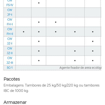
CW
●
FS-IV
CW
JF-Ⅰ
CW
●
●
FH-Ⅰ
CW
●
●
●
●
●
FH-II
CW
●
●
JZ-Ⅰ
CW
●
●
●
JZ-II
CW
●
●
●
JZ-III
SG-1
Agente fixador de areia ecológico
Pacotes
Embalagens: Tambores de 25 kg/50 kg/220 kg ou tambores
IBC de 1000 kg.
Armazenar