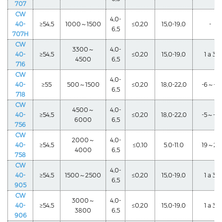
707
CW
4,0-
40-
≥54,5
1000～1500
≤0,20
15,0-19,0
-
6,5
707H
CW
3300～
4,0-
40-
≥54,5
≤0,20
15,0-19,0
1 a 3
4500
6,5
716
CW
4,0-
40-
≥55
500～1500
≤0,20
18,0-22,0
-6～-3
6,5
718
CW
4500～
4,0-
40-
≥54,5
≤0,20
18,0-22,0
-5～-3
6000
6,5
756
CW
2000～
4,0-
40-
≥54,5
≤0,10
5.0-11.0
19～21
4000
6,5
758
CW
4,0-
40-
≥54,5
1500～2500
≤0,20
15,0-19,0
1 a 3
6,5
905
CW
3000～
4,0-
40-
≥54,5
≤0,20
15,0-19,0
1 a 3
3800
6,5
906