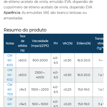
de etileno-acetato de vinila, emulsão EVA, dispersão de
copolímero de etileno-acetato de vinila, dispersão EVA.
Aparência:
As emulsões VAE são branco-leitosas ou
amareladas.
Resumo do produto
Teor
Transiçã
de
Viscosidade
Notas
PH
VAC(%)
Etileno(%)
vítrea
sólidos
(mpa.S/25℃)
(Tg/℃)
(%)
CW
4,0-
40-
≥60,0
900-2000
≤0,30
16,0-20,0
-1～1
6,5
600
CW
2500～
4,0-
40-
≥60,0
≤0,30
16,0-20,0
1 a 3
4000
6,5
602
CW
4,0-
40-
≥54,5
1500～2200
≤0,20
15,0-19,0
1 a 3
6,5
705
CW
4,0-
40-
≥54,5
500～1000
≤0,20
15,0-19,0
3 a 5
6,5