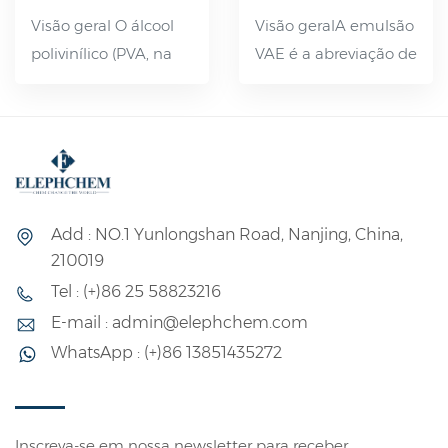
Visão geral O álcool
Visão geralA emulsão
polivinílico (PVA, na
VAE é a abreviação de
sigla em inglês) é um
emulsão de
composto orgânico,
copolimerização de
sólido em flocos
acetato de etileno-
brancos, floculento ou
etileno, que é uma
em pó, atóxico,
emulsão polimérica
insípido e não
feita de acetato de
Add : NO.1 Yunlongshan Road, Nanjing, China,
poluente, solúvel em
etileno e monômero
210019
água a 80-90 °C. É
de etileno como
Tel : (+)86 25 58823216
ligeiramente solúvel
matérias-primas
E-mail : admin@elephchem.com
em dimetilsulfóxido.
básicas e outros
WhatsApp : (+)86 13851435272
Sua solução aquosa
materiais auxiliares
apresenta boa
por meio de
adesão e capacidade
polimerização em
de formação de
emulsão. O
Inscreva-se em nossa newsletter para receber