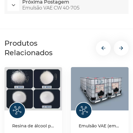
Próxima Postagem
Emulsão VAE CW 40-705
Produtos
Relacionados
Resina de álcool polivinílico (PVA) de grau industrial
Emulsão VAE (emulsão de copolímero de acetato de vinila-etileno)