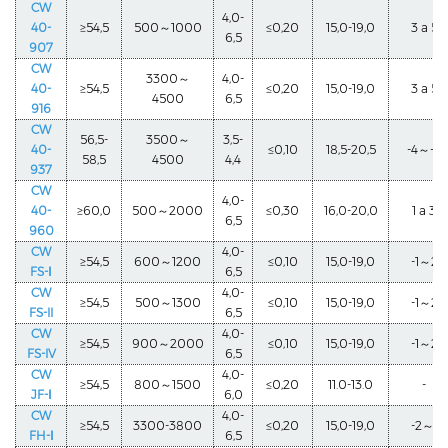
CW
4,0-
40-
≥54,5
500～1000
≤0,20
15,0-19,0
3 a 5
6,5
907
CW
3300～
4,0-
40-
≥54,5
≤0,20
15,0-19,0
3 a 5
4500
6,5
916
CW
56,5-
3500～
3,5-
40-
≤0,10
18,5-20,5
-4～-2
58,5
4500
4,4
937
CW
4,0-
40-
≥60,0
500～2000
≤0,30
16,0-20,0
1 a 3
6,5
960
CW
4,0-
≥54,5
600～1200
≤0,10
15,0-19,0
-1～2
FS-Ⅰ
6,5
CW
4,0-
≥54,5
500～1300
≤0,10
15,0-19,0
-1～2
FS-II
6,5
CW
4,0-
≥54,5
900～2000
≤0,10
15,0-19,0
-1～2
FS-IV
6,5
CW
4,0-
≥54,5
800～1500
≤0,20
11.0-13.0
-
JF-Ⅰ
6,0
CW
4,0-
≥54,5
3300-3800
≤0,20
15,0-19,0
-2～1
FH-Ⅰ
6,5