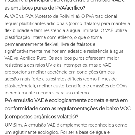
as emulsões puras de PVA/acrílico?
A:
VAE vs. PVA (Acetato de Polivinila): O PVA tradicional
requer plastificantes adicionais (como ftalatos) para manter a
flexibilidade e tem resistência à água limitada. O VAE utiliza
plastificação interna com etileno, o que o torna
permanentemente flexível, livre de ftalatos e
significativamente melhor em adesão e resistência à água.
VAE vs. Acrílico Puro: Os acrílicos puros oferecem maior
resistência aos raios UV e às intempéries, mas o VAE
proporciona melhor aderência em condições úmidas,
adesão mais forte a substratos difíceis (como filmes de
plástico/metal), melhor custo-benefício e emissões de COVs
inerentemente menores para uso interno.
P:
A emulsão VAE é ecologicamente correta e está em
conformidade com as regulamentações de baixo VOC
(compostos orgânicos voláteis)?
UM:
Sim. A emulsão VAE é amplamente reconhecida como
um aglutinante ecológico. Por ser à base de água e