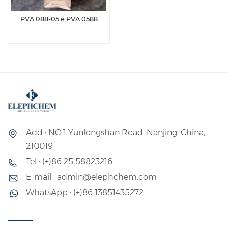
PVA 088-05 e PVA 0588
Add : NO.1 Yunlongshan Road, Nanjing, China,
210019
Tel : (+)86 25 58823216
E-mail : admin@elephchem.com
WhatsApp : (+)86 13851435272