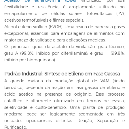
Acetato de etileno-vinila (EVA):
Valorizado por sua
flexibilidade e resistência, é amplamente utilizado no
encapsulamento de células solares fotovoltaicas (PV),
adesivos termofusíveis e filmes especiais.
Álcool etileno-vinílico (EVOH): Uma resina de barreira a gases
excepcional, essencial para embalagens de alimentos com
maior prazo de validade e para aplicações médicas.
Os principais graus de acetato de vinila são: grau técnico;
grau A (99,8%, inibido por difenilamina); e grau H (99,8%,
inibido por hidroquinona).
Padrão Industrial: Síntese de Etileno em Fase Gasosa
A grande maioria da produção global de VAM (ácido
benzóico) depende da reação em fase gasosa de etileno e
ácido acético na presença de oxigênio. Esse processo
catalítico é altamente otimizado em termos de escala,
seletividade e custo-benefício. Uma planta de produção
moderna pode ser logicamente segmentada em três
unidades operacionais distintas: Reação, Separação e
Purificação.