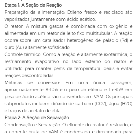
Etapa 1: A Seção de Reação
Preparação da alimentação: Etileno fresco e reciclado são
vaporizados juntamente com ácido acético.
O reator: A mistura gasosa é combinada com oxigênio e
alimentada em um reator de leito fixo multitubular. A reação
ocorre sobre um catalisador heterogêneo de paládio (Pd) e
ouro (Au) altamente sofisticado.
Controle térmico: Como a reação é altamente exotérmica, o
resfriamento evaporativo no lado externo do reator é
utilizado para manter perfis de temperatura ideais e evitar
reações descontroladas.
Métricas de conversão: Em uma única passagem,
aproximadamente 8-10% em peso de etileno e 15-35% em
peso de ácido acético são convertidos em VAM. Os principais
subprodutos incluem dióxido de carbono (CO2), água (H2O)
e traços de acetato de etila.
Etapa 2: A Seção de Separação
Condensação e Separação: O efluente do reator é resfriado, e
a corrente bruta de VAM é condensada e direcionada para