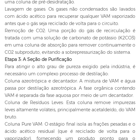
uma coluna de pré-desidratação.
Lavagem de gases: Os gases não condensados ​​são lavados
com ácido acético para recuperar qualquer VAM vaporizado
antes que o gás seja reciclado de volta para o circuito.
Remoção de CO2: Uma porção do gás de recirculação é
tratada com uma solução de carbonato de potássio (K2CO3)
em uma coluna de absorção para remover continuamente o
CO2 subproduto, evitando a sobrepressurização do sistema.
Etapa 3: A Seção de Purificação
Para atingir o alto grau de pureza exigido pela indústria, é
necessário um complexo processo de destilação:
Coluna azeotrópica e decantador: A mistura de VAM e água
passa por destilação azeotrópica. A fase orgânica contendo
VAM é separada da fase aquosa por meio de um decantador.
Coluna de Resíduos Leves: Esta coluna remove impurezas
leves altamente voláteis, principalmente acetaldeído, do VAM
bruto.
Coluna Pure VAM: O estágio final isola as frações pesadas e o
ácido acético residual (que é reciclado de volta para o
vaporizador), fornecendo um produto pronto para o