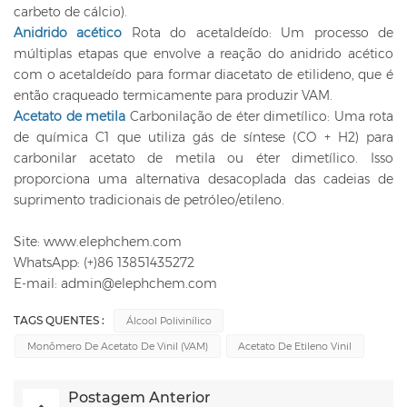
carbeto de cálcio).
Anidrido acético
Rota do acetaldeído: Um processo de
múltiplas etapas que envolve a reação do anidrido acético
com o acetaldeído para formar diacetato de etilideno, que é
então craqueado termicamente para produzir VAM.
Acetato de metila
Carbonilação de éter dimetílico: Uma rota
de química C1 que utiliza gás de síntese (CO + H2) para
carbonilar acetato de metila ou éter dimetílico. Isso
proporciona uma alternativa desacoplada das cadeias de
suprimento tradicionais de petróleo/etileno.
Site: www.elephchem.com
WhatsApp: (+)86 13851435272
E-mail: admin@elephchem.com
TAGS QUENTES :
Álcool Polivinílico
Monômero De Acetato De Vinil (VAM)
Acetato De Etileno Vinil
Postagem Anterior