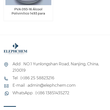
PVA 093-16 Álcool
Polivinílico 1493 para
Adesivo Magnético
Add : NO.1 Yunlongshan Road, Nanjing, China,
210019
Tel : (+)86 25 58823216
E-mail : admin@elephchem.com
WhatsApp : (+)86 13851435272