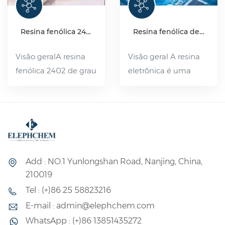
Resina fenólica 2402 de grau industrial
Resina fenólica de grau eletrônico
Visão geralA resina
Visão geral A resina
fenólica 2402 de grau
eletrônica é uma
industrial é uma
resina fenol-
resina fenólica pura
formaldeído linear de
sintetizada pela
alta pureza,
polimerização por
produzida pela
condensação de terc-
reação de
butilfenol e
condensação de fenol
Add : NO.1 Yunlongshan Road, Nanjing, China,
formaldeído em meio
e formaldeído. Ela
210019
ácido. É solúvel em
apresenta uma
Tel : (+)86 25 58823216
óleo e facilmente
distribuição de massa
E-mail : admin@elephchem.com
misturada com
molecular estreita e
WhatsApp : (+)86 13851435272