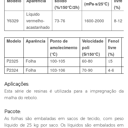
Modelo
Aparência
sólido
livre
(mPa·s/25℃)
(%/150℃/2h)
(%)
Líquido
Y6329
vermelho-
73-76
1600-2000
8-12
acastanhado
Modelo
Aparência
Ponto de
Velocidade
Fenol
Vo
amolecimento
poli
livre
(%
(℃)
(S/150℃)
(%)
P2325
Folha
100-105
60-80
≤5
≤
P2324
Folha
103-106
70-90
4-6
≤1
Aplicações:
Esta série de resinas é utilizada para a impregnação da
malha do rebolo.
Pacote:
As folhas são embaladas em sacos de tecido, com peso
líquido de 25 kg por saco. Os líquidos são embalados em