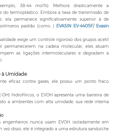
exemplo, 38–44 mol%): Melhora drasticamente a
ade do termoplástico. Embora a taxa de transmissão de
e, ela permanece significativamente superior à de
polímeros padrão (como...)
EVASIN EV-4405F/
Evasin
ualidade exige um controle rigoroso dos grupos acetil
etil permanecerem na cadeia molecular, eles atuam
ompem as ligações intermoleculares e degradam a
o.
de à Umidade
e eficaz contra gases, ele possui um ponto fraco
(-OH) hidrofílicos, o EVOH apresenta uma barreira de
sto a ambientes com alta umidade, sua rede interna
ão
 os engenheiros nunca usam EVOH isoladamente em
vez disso, ele é integrado a uma estrutura sanduíche