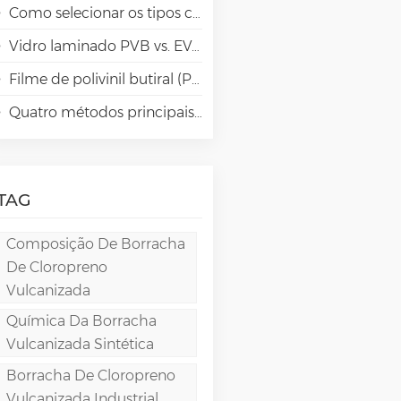
Como selecionar os tipos certos de álcool polivinílico (PVA) para aplicações em papéis especiais?
Vidro laminado PVB vs. EVA vs. SGP vs. TPU: Comparação e guia para arquitetura moderna
Filme de polivinil butiral (PVB): química, processamento e aplicações de alto desempenho
Quatro métodos principais para fabricação de filmes de PVA
TAG
Composição De Borracha
De Cloropreno
Vulcanizada
Química Da Borracha
Vulcanizada Sintética
Borracha De Cloropreno
Vulcanizada Industrial