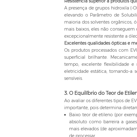
Resistência superior a produtos qu
A presença de grupos hidroxila (-O
elevando o Parâmetro de Solubi
maioria dos solventes orgânicos,
mais baixos, eles não conseguem 
excepcionalmente resistente a óleo
Excelentes qualidades ópticas e m
Os produtos processados ​​com E
superficial brilhante. Mecanic
tempo, excelente flexibilidade e
eletricidade estática, tornando-
sensíveis.
3. O Equilíbrio do Teor de Etile
Ao avaliar os diferentes tipos de 
importante, pois determina direta
Baixo teor de etileno (por exe
absoluto como barreira a gases
mais elevados (de aproximadame
de processar.