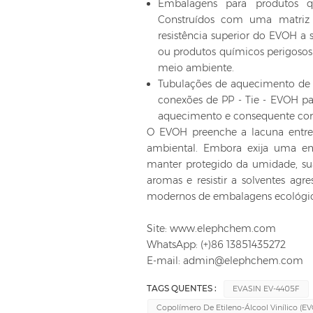
Embalagens para produtos q
Construídos com uma matriz
resistência superior do EVOH a 
ou produtos químicos perigosos
meio ambiente.
Tubulações de aquecimento de p
conexões de PP - Tie - EVOH pa
aquecimento e consequente corr
O EVOH preenche a lacuna entre a
ambiental. Embora exija uma en
manter protegido da umidade, sua
aromas e resistir a solventes ag
modernos de embalagens ecológic
Site: www.elephchem.com
WhatsApp: (+)86 13851435272
E-mail: admin@elephchem.com
TAGS QUENTES :
EVASIN EV-4405F
Copolímero De Etileno-Álcool Vinílico (E