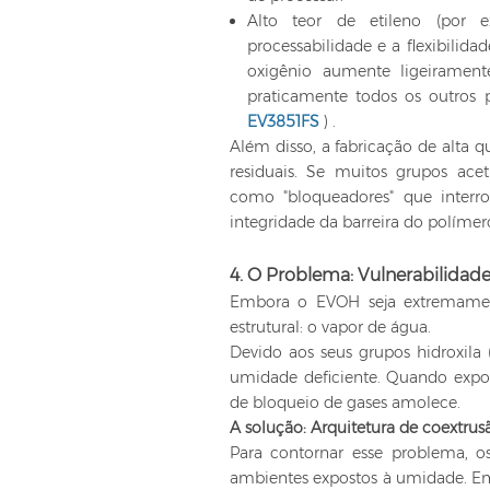
Alto teor de etileno (por 
processabilidade e a flexibilid
oxigênio aumente ligeirament
praticamente todos os outros 
EV3851FS
) .
Além disso, a fabricação de alta q
residuais. Se muitos grupos ac
como "bloqueadores" que interr
integridade da barreira do polímer
4. O Problema: Vulnerabilida
Embora o EVOH seja extremament
estrutural: o vapor de água.
Devido aos seus grupos hidroxila 
umidade deficiente. Quando expo
de bloqueio de gases amolece.
A solução: Arquitetura de coextrus
Para contornar esse problema,
ambientes expostos à umidade. Em 