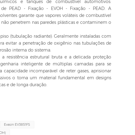
uímicos e tanques de combustível automotivos:
 de PEAD - Fixação - EVOH - Fixação - PEAD. A
solventes garante que vapores voláteis de combustível
 não penetrem nas paredes plásticas e contaminem o
iso (tubulação radiante): Geralmente instaladas com
ra evitar a penetração de oxigênio nas tubulações de
osão interna do sistema.
 resistência estrutural bruta e a delicada proteção
genharia inteligente de múltiplas camadas para se
 capacidade incomparável de reter gases, aprisionar
ressivos o torna um material fundamental em designs
as e de longa duração.
Evasin EV3851FS
VOH)