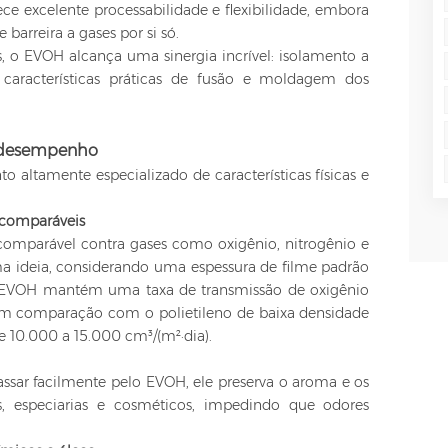
ece excelente processabilidade e flexibilidade, embora
barreira a gases por si só.
, o EVOH alcança uma sinergia incrível: isolamento a
 características práticas de fusão e moldagem dos
de desempenho
 altamente especializado de características físicas e
incomparáveis
omparável contra gases como oxigênio, nitrogênio e
ma ideia, considerando uma espessura de filme padrão
EVOH mantém uma taxa de transmissão de oxigênio
, em comparação com o polietileno de baixa densidade
 10.000 a 15.000 cm³/(m²·dia).
ar facilmente pelo EVOH, ele preserva o aroma e os
s, especiarias e cosméticos, impedindo que odores