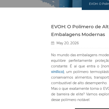
EVOH: O Polím
EVOH: O Polímero de Alt
Embalagens Modernas
May 20, 2026
No mundo das embalagens modernas
equilibre perfeitamente proteç
constante. É aí que entra o [no
vinílico)
, um polímero termoplást
conservamos alimentos, transpo
combustível de alto desempenho.
Mas o que exatamente torna o EVO
de barreira de elite? Vamos explor
desse polímero notável.