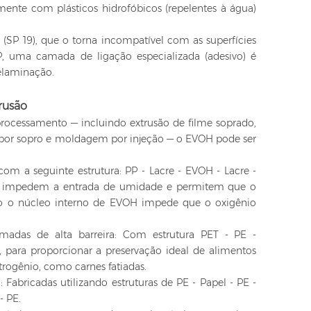
ente com plásticos hidrofóbicos (repelentes à água)
(SP 19), que o torna incompatível com as superfícies
, uma camada de ligação especializada (adesivo) é
delaminação.
trusão
processamento — incluindo extrusão de filme soprado,
por sopro e moldagem por injeção — o EVOH pode ser
com a seguinte estrutura: PP - Lacre - EVOH - Lacre -
P impedem a entrada de umidade e permitem que o
to o núcleo interno de EVOH impede que o oxigênio
adas de alta barreira: Com estrutura PET - PE -
 para proporcionar a preservação ideal de alimentos
rogênio, como carnes fatiadas.
 Fabricadas utilizando estruturas de PE - Papel - PE -
- PE.