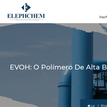
Per
EVOH: O Polímero De Alta 
Lar
Blo