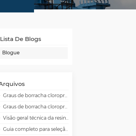
Lista De Blogs
Blogue
Arquivos
Graus de borracha cloropreno Skyprene para aplicações adesivas
Graus de borracha cloropreno Skyprene para aplicações industriais
Visão geral técnica da resina de alta barreira EVAL EVOH em aplicações de embalagem.
Guia completo para seleção de emulsões VAE