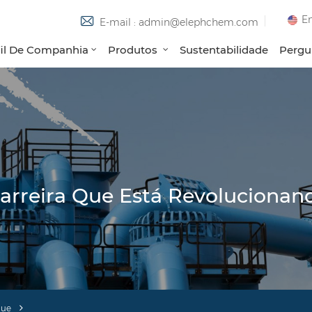
En
E-mail : admin@elephchem.com
fil De Companhia
Produtos
Sustentabilidade
Pergu
Barreira Que Está Revoluciona
gue