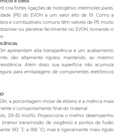
ímicos e óleos
H) cria fortes ligações de hidrogênio intermoleculares,
lidade (PS) do EVOH a um valor alto de 19. Como a
 óleos e combustíveis comuns têm valores de PS muito
dissolver ou penetrar facilmente no EVOH, tornando-o
s.
ecânicas.
VOH apresentam alta transparência e um acabamento
amente, são altamente rígidos, mantendo, ao mesmo
 resistência. Além disso, sua superfície não acumula
a segura para embalagens de componentes eletrônicos
no
EVOH, a porcentagem molar de etileno é a métrica mais
mente o comportamento final do material:
mplo, 29–32 mol%): Proporciona o melhor desempenho
 (menor transmissão de oxigênio) e pontos de fusão
nte 183 °C a 188 °C), mas é ligeiramente mais rígido