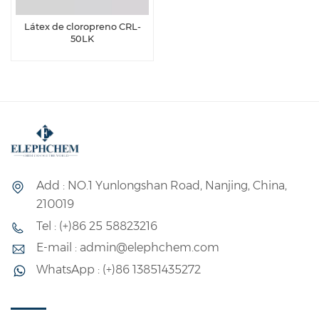
Látex de cloropreno CRL-
50LK
Add : NO.1 Yunlongshan Road, Nanjing, China,
210019
Tel : (+)86 25 58823216
E-mail : admin@elephchem.com
WhatsApp : (+)86 13851435272