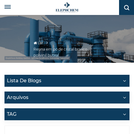
Lar
Resina em pó de cristal branco
polivinil butiral
Lista De Blogs
Arquivos
TAG