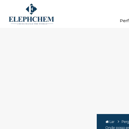
Per
Lar
Perg
Onde posso en