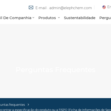
En
E-mail : admin@elephchem.com
fil De Companhia
Produtos
Sustentabilidade
Pergu
Perguntas Frequentes
untas frequentes
contrar a especificação do produto ou a FISPQ (Ficha de Informações de Se