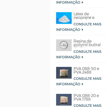
vinila-etileno)
INFORMAÇÃO
Látex de
neoprene e
borracha
CONSULTE MAIS
sintética de
cloropreno
INFORMAÇÃO
Resina de
polivinil butiral
(PVB)
CONSULTE MAIS
INFORMAÇÃO
PVA 088-50 e
PVA 2488
CONSULTE MAIS
INFORMAÇÃO
PVA 088-20 e
PVA 1788
CONSULTE MAIS