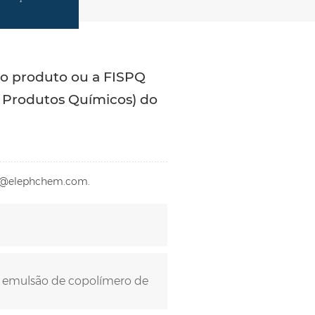
do produto ou a FISPQ
 Produtos Químicos) do
nfo@elephchem.com.
u emulsão de copolímero de