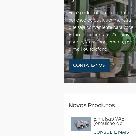
Você pode entrar em contato
conosco de qualquer maneira
que seja conveniente para você.
Estamos disponíveis 24 horas
por dia, 7 dias por semana, por
e-mail ou telefone.
CONTATE-NOS
Novos Produtos
Emulsão VAE
(emulsão de
copolímero de
CONSULTE MAIS
acetato de