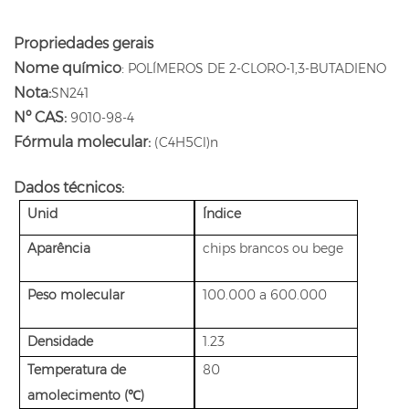
Propriedades gerais
Nome químico
:
POLÍMEROS DE 2-CLORO-1,3-BUTADIENO
Nota:
SN241
Nº CAS:
9010-98-4
Fórmula molecular:
(C4H5Cl)n
Dados técnicos:
Unid
Índice
Aparência
chips brancos ou bege
Peso molecular
100.000 a 600.000
Densidade
1.23
Temperatura de
80
amolecimento (℃)