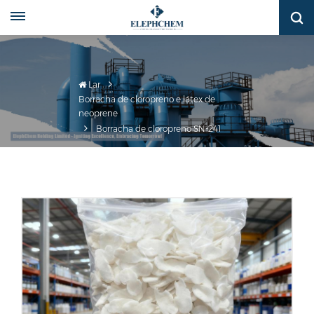
Lar
Borracha de cloropreno e látex de
neoprene
Borracha de cloropreno SN-241