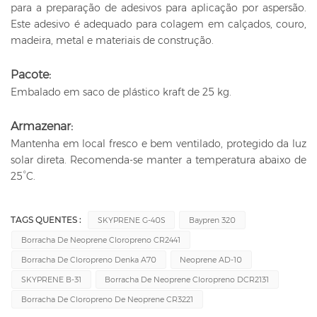
para a preparação de adesivos para aplicação por aspersão.
Este adesivo é adequado para colagem em calçados, couro,
madeira, metal e materiais de construção.
Pacote:
Embalado em saco de plástico kraft de 25 kg.
Armazenar:
Mantenha em local fresco e bem ventilado, protegido da luz
solar direta. Recomenda-se manter a temperatura abaixo de
25°C.
TAGS QUENTES :
SKYPRENE G-40S
Baypren 320
Borracha De Neoprene Cloropreno CR2441
Borracha De Cloropreno Denka A70
Neoprene AD-10
SKYPRENE B-31
Borracha De Neoprene Cloropreno DCR2131
Borracha De Cloropreno De Neoprene CR3221