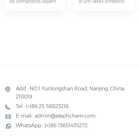
os compostos sejam
é um látex sintético
formulados e
em gel caracterizado
processados ​​
por sua taxa de
adequadamente, os
cristalização gradual,
vulcanizados
facilidade de
resultantes
aplicação por
demonstram
pulverização,
excelente resistência
resistência eficaz à
a fatores ambientais
chama e versatilidade
como intempéries e
na adesão de diversos
ozônio. Além disso,
materiais. Possui
Add : NO.1 Yunlongshan Road, Nanjing, China,
exibem forte
diversas aplicações e
210019
resistência ao
pode ser utilizado
Tel : (+)86 25 58823216
envelhecimento, ao
isoladamente ou
E-mail : admin@elephchem.com
ar quente e a diversos
misturado com látex
WhatsApp : (+)86 13851435272
produtos químicos,
natural ou outros