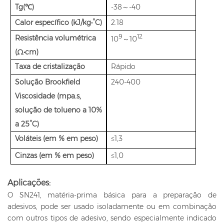
Tg(℃)
-38～-40
Calor específico (kJ/kg•°C)
2.18
9
12
Resistência volumétrica
10
～10
(Ω•cm)
Taxa de cristalização
Rápido
Solução Brookfield
240-400
Viscosidade (mpa.s,
solução de tolueno a 10%
a 25°C)
Voláteis (em % em peso)
≤1,3
Cinzas (em % em peso)
≤1,0
Aplicações:
O SN241, matéria-prima básica para a preparação de
adesivos, pode ser usado isoladamente ou em combinação
com outros tipos de adesivo, sendo especialmente indicado