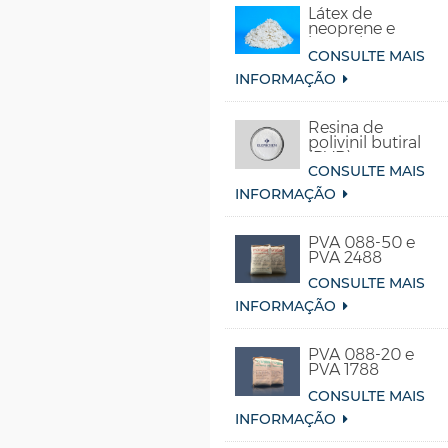
Látex de
neoprene e
borracha
CONSULTE MAIS
sintética de
cloropreno
INFORMAÇÃO
Resina de
polivinil butiral
(PVB)
CONSULTE MAIS
INFORMAÇÃO
PVA 088-50 e
PVA 2488
CONSULTE MAIS
INFORMAÇÃO
PVA 088-20 e
PVA 1788
CONSULTE MAIS
INFORMAÇÃO