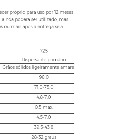
cer próprio para uso por 12 meses
l ainda poderá ser utilizado, mas
 ou mais após a entrega seja
725
Dispersante primário
Grãos sólidos ligeiramente amarelados
98,0
71,0-75,0
4,8-7,0
0,5 máx.
4,5-7,0
39,5-43,8
28-32 graus