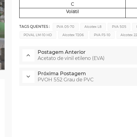
C
Volátil
TAGS QUENTES :
PVA 05-70
Alcotex L8
PVA 505
POVAL LM-10 HD
Alcotex 7206
PVA FS-10
Alcotex 2
Postagem Anterior
Acetato de vinil etileno (EVA)
Próxima Postagem
PVOH 552 Grau de PVC