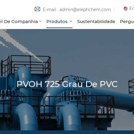
En
E-mail : admin@elephchem.com
fil De Companhia
Produtos
Sustentabilidade
Pergu
PVOH 725 Grau De PVC