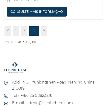
October 18, 2019
CONSULTE MAIS INFORMAÇÃO
1
2
3
Um Total De
3
Páginas
Add : NO.1 Yunlongshan Road, Nanjing, China,
210019
Tel : (+)86 25 58823216
E-mail : admin@elephchem.com